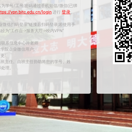
为学号/工号,密码通过手机短信/微信(已绑
tps://vpn.bitc.edu.cn/login
登录
进行
。
业微信扫码登录”链接后扫码登录;若使用手
为“工作台->服务大厅->校内VPN"
请联系信息中心许老师
术学院企业微信用户;
更:
系班主任。由班主任协助将您的学号、姓
师处理。