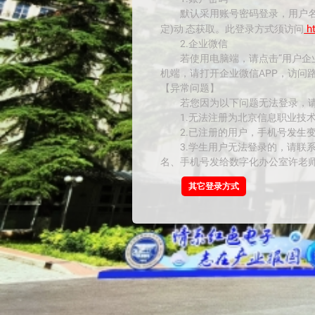
默认采用账号密码登录，用户名
ht
定)动 态获取。此登录方式须访问
2.企业微信
若使用电脑端，请点击“用户企
机端，请打开企业微信APP，访问路径
【异常问题】
若您因为以下问题无法登录，
1.无法注册为北京信息职业技
2.已注册的用户，手机号发生变
3.学生用户无法登录的，请联
名、手机号发给数字化办公室许老
其它登录方式